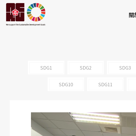
關
SDG1
SDG2
SDG3
SDG10
SDG11