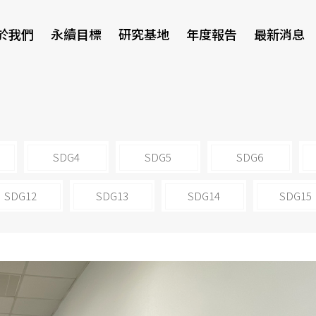
於我們
永續目標
研究基地
年度報告
最新消息
研討會
SDG4
SDG5
SDG6
SDG12
SDG13
SDG14
SDG15