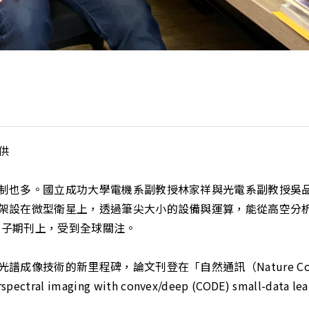
供
制也多。國立成功大學電機系副教授林家祥與光電系副教授吳
架設在微型衛星上，透過筆尖大小的設備與運算，能從高空分
刊的子期刊上，受到全球關注。
像技術的新里程碑，論文刊登在「自然通訊（Nature Commun
erspectral imaging with convex/deep (CODE) small