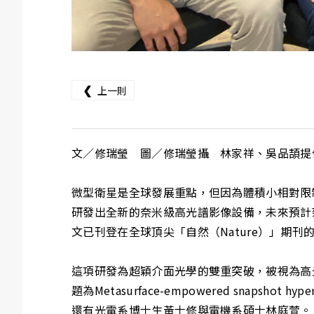
❮
上一則
文／修瑞瑩 圖／修瑞瑩攝 林家祥、吳品頡提
微型衛星是全球發展重點，但因為體積小相對限
研發出全新的奈米級高光譜影像設備，未來預計
文已刊登在全球頂尖「自然（Nature）」期
這項研發為超穎介面光學的雙重突破，被視為高光譜成
題為Metasurface-empowered snapshot hyp
還有光電系博士生黃士修與電機系碩士林庭萱。