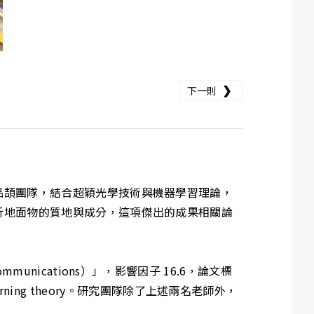
❯
下一則
品頡團隊，結合超穎光學技術與機器學習理論，
析地面物的質地與成分，這項傑出的成果相關論
ications）」，影響因子 16.6，論文標
-data learning theory。研究團隊除了上述兩名老師外，