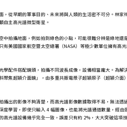
面，從早期的軍事目的、未來將與人類的生活密不可分。林家
顆自主高光譜微型衛星。
空中拍攝地面，例如拍到綠色的小點，可能很難分辨是綠地還
只有美國國家航空暨太空總署（NASA）等極少數單位擁有高
光學配件搭配鏡頭，拍攝不同波長成像，設備相當龐大。為解決
斜聚焦超穎介面鏡」，由多重共振電漿子超穎原子（超穎介面
拍攝出的影像不夠清楚，而高光譜影像數據取得不易，無法透
度學習，即使只輸入 4 幅圖像，也能將光譜通道數量，經由運
的高光譜設備幾乎完全一致，誤差只有約 2%，大大突破這項