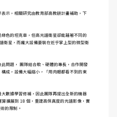
祥表示，相關研究由教育部高教耕計畫補助，下
是綠色的坦克車，但高光譜衛星卻能藉著不同的
光譜衛星，而龐大設備要裝在近乎掌上型的微型衛
此問題， 團隊結合軟、硬體的專長，合作開發
）構成，設備大幅縮小，「用肉眼都看不到的東
過大數據學習修補，因此團隊再提出全新的機器
算擴展到 18 個，重建高保真度的光譜影像，實
技術的限制。