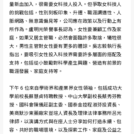
量新血加入，很需要女科技人投入。但爭取女科技人
的挑戰包括，性別刻板印象、升遷、職涯調適性、人
脈網路、無意識偏見等，公司應在政策以及行動上有
所作為。盧明光榮譽事長認為，女性要兼顧工作及家
庭，如果又居主管職，必然會面臨許多取捨，犧牲很
大，男性主管對女性要有更多的體諒。吳志毅執行長
指出，要吸引女性投入科技界需要許多層面的搭配及
支持，包括從小鼓勵對科學產生興趣、營造有前景的
職涯發展、家庭支持等。
下午 6 位來自學術界和產業界女性領袖，包括成功大
學前校長蘇慧貞特聘教授、中山大學副校長蔡秀芬教
授、國科會陳儀莊副主委、國泰金控程淑芬投資長、
美商默沙東藥廠宋豈瑄人資長及理律法律事務所呂光
律師，以演講方式與在座人士分享如何打造永續、包
容、共好的職場環境，以及探索工作、家庭及公益之