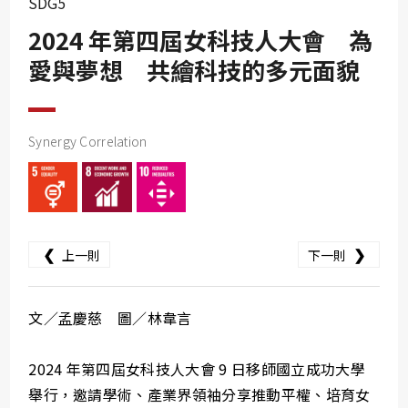
SDG5
SDG10
2024 年第四屆女科技人大會 為
SDG11
愛與夢想 共繪科技的多元面貌
SDG12
SDG13
SDG14
Synergy Correlation
SDG15
SDG16
SDG17
❮
❯
上一則
下一則
文／孟慶慈 圖／林韋言
2024 年第四屆女科技人大會 9 日移師國立成功大學
舉行，邀請學術、產業界領袖分享推動平權、培育女