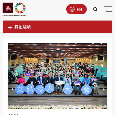
EN
其他選項
SDG1
SDG2
SDG3
SDG4
SDG5
SDG6
SDG7
SDG8
SDG9