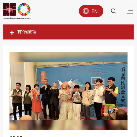
EN
其他選項
SDG1
SDG2
SDG3
SDG4
SDG5
SDG6
SDG7
SDG8
SDG9