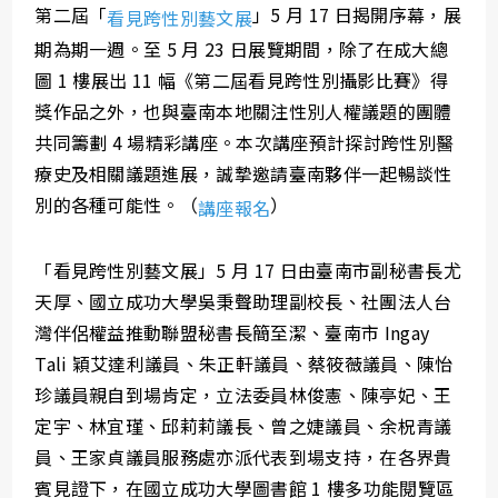
第二屆「
」5 月 17 日揭開序幕，展
看見跨性別藝文展
期為期一週。至 5 月 23 日展覽期間，除了在成大總
圖 1 樓展出 11 幅《第二屆看見跨性別攝影比賽》得
獎作品之外，也與臺南本地關注性別人權議題的團體
共同籌劃 4 場精彩講座。本次講座預計探討跨性別醫
療史及相關議題進展，誠摯邀請臺南夥伴一起暢談性
別的各種可能性。（
）
講座報名
「看見跨性別藝文展」5 月 17 日由臺南市副秘書長尤
天厚、國立成功大學吳秉聲助理副校長、社團法人台
灣伴侶權益推動聯盟秘書長簡至潔、臺南市 Ingay
Tali 穎艾達利議員、朱正軒議員、蔡筱薇議員、陳怡
珍議員親自到場肯定，立法委員林俊憲、陳亭妃、王
定宇、林宜瑾、邱莉莉議長、曾之婕議員、余柷青議
員、王家貞議員服務處亦派代表到場支持，在各界貴
賓見證下，在國立成功大學圖書館 1 樓多功能閱覽區