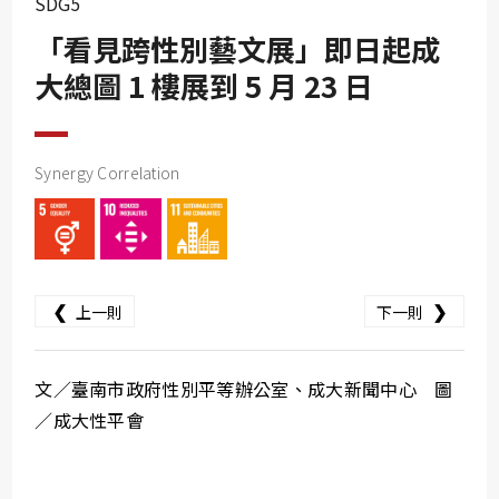
SDG5
SDG10
「看見跨性別藝文展」即日起成
SDG11
大總圖 1 樓展到 5 月 23 日
SDG12
SDG13
SDG14
Synergy Correlation
SDG15
SDG16
SDG17
❮
❯
上一則
下一則
文／臺南市政府性別平等辦公室、成大新聞中心 圖
／成大性平會