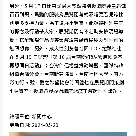
另外，5 月 17 日開幕式最大亮點特別邀請變裝皇后鄧
百百到場，驚豔的服裝為展覽開幕式添增更看見跨性
別更多支持力量。為了讓展出豐富，能夠將性別平等
的概念及行動帶大家，展覽期間有不定時安排現場導
覽，搭配現場作品與專業解說帶給市民朋友對性別的
無限想像。另外，成大性別友善社團 TO•拉酷社也
在 5 月 19 日辦理「第 10 屆台南粉紅點-響應國際不
再恐同日活動」；台灣伴侶權益推動聯盟、國際特赦
組織台灣分會、台南新芽協會、台南社區大學、南方
彩虹街 6 號、愛之希望協會等團體也在展覽期間策劃
4 場講座，邀請各界透過講座深度了解跨性別議題。
維護單位: 新聞中心
更新日期: 2024-05-20