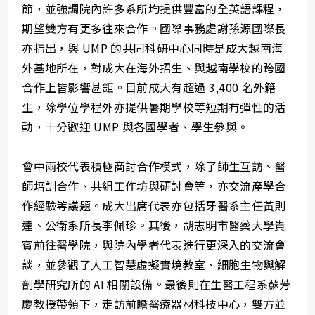
節，並強調院內許多系所均提供豐富的全英語課程，
期望雙方有更多往來合作。國際事務處謝孫源國際長
亦指出，與 UMP 的共同科研中心同時是成大越南海
外基地所在，對成大在海外招生、與越南學校的跨國
合作上皆影響甚鉅。目前成大有超過 3,400 名外籍
生，除學位學程外亦提供暑期學校等短期有彈性的活
動，十分歡迎 UMP 與各國學者、學生參與。
會中兩校代表積極商討合作模式，除了師生互訪、醫
師培訓合作、共組工作坊與研討會等，亦交流產學合
作經驗等議題。成大出席代表亦包括牙醫系主任黃則
達、公衛系所長李佩珍。其後，胡志明市醫藥大學貴
賓前往醫學院，與院內學者代表進行更深入的交流會
談，並參觀了人工智慧虛擬實境教室、細胞生物與解
剖學研究所的 AI 相關設備。最後則在生醫工程系蘇芳
慶教授帶領下，走訪前瞻醫療器材科技中心，雙方並