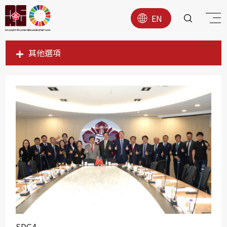
EN
其他選項
SDG1
SDG2
SDG3
SDG4
SDG5
SDG6
SDG7
SDG8
SDG9
SDG4