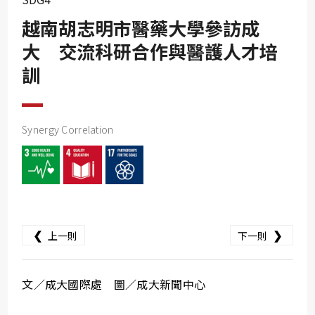
SDG10
越南胡志明市醫藥大學參訪成
SDG11
大 交流科研合作與醫護人才培
SDG12
訓
SDG13
SDG14
Synergy Correlation
SDG15
SDG16
SDG17
❮
❯
上一則
下一則
文／成大國際處 圖／成大新聞中心