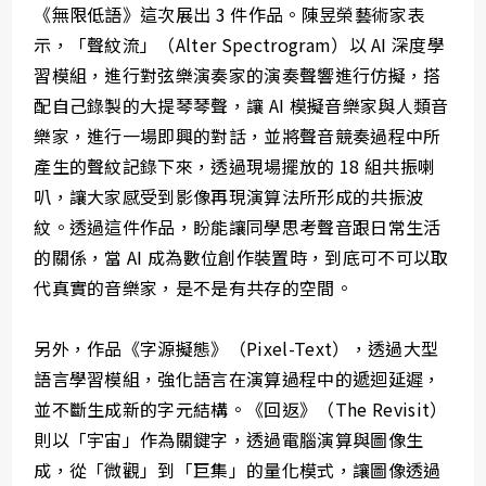
《無限低語》這次展出 3 件作品。陳昱榮藝術家表
示，「聲紋流」（Alter Spectrogram）以 AI 深度學
習模組，進行對弦樂演奏家的演奏聲響進行仿擬，搭
配自己錄製的大提琴琴聲，讓 AI 模擬音樂家與人類音
樂家，進行一場即興的對話，並將聲音競奏過程中所
產生的聲紋記錄下來，透過現場擺放的 18 組共振喇
叭，讓大家感受到影像再現演算法所形成的共振波
紋。透過這件作品，盼能讓同學思考聲音跟日常生活
的關係，當 AI 成為數位創作裝置時，到底可不可以取
代真實的音樂家，是不是有共存的空間。
另外，作品《字源擬態》（Pixel-Text），透過大型
語言學習模組，強化語言在演算過程中的遞迴延遲，
並不斷生成新的字元結構。《回返》（The Revisit）
則以「宇宙」作為關鍵字，透過電腦演算與圖像生
成，從「微觀」到「巨集」的量化模式，讓圖像透過