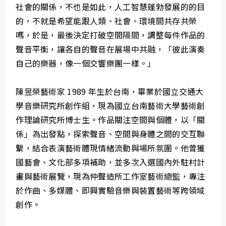
社會的關係，不也是如此，人工智慧蓬勃發展的的目
的，不就是希望能跟人類、社會、環境間共存共榮
嗎，於是，最後決定打破空間隔間，調整每件作品的
聲音平衡，讓各自的聲音在展場中共融，「彼此演奏
自己的樂器，像一個交響樂團一樣。」
陳昱榮藝術家 1989 年生於台南，畢業於國立交通大
學音樂研究所創作組，現為國立台南藝術大學藝術創
作理論研究所博士生。作品關注空間與個體，以「關
係」為出發點，探索聲音、空間與身體之間的交互聯
繫，結合表演藝術體現情緒流動與場所氛圍。他曾獲
國藝會、文化部多項補助，並多次入選國內外駐村計
畫與藝術展覽，現為仲聲造所工作室藝術總監，專注
於作曲、多媒體、即興實驗音樂與裝置藝術等跨領域
創作。