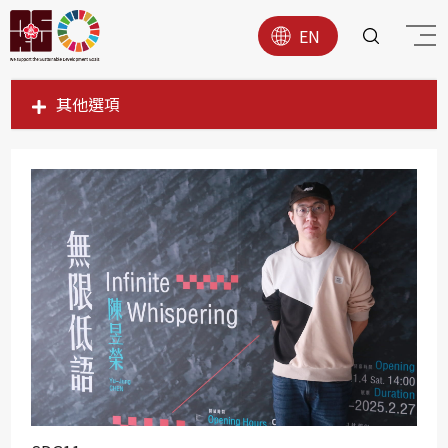
EN
其他選項
SDG1
SDG2
SDG3
SDG4
SDG5
SDG6
SDG7
SDG8
SDG9