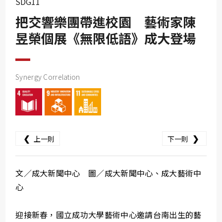
SDG11
SDG10
把交響樂團帶進校園 藝術家陳
SDG11
昱榮個展《無限低語》成大登場
SDG12
SDG13
SDG14
Synergy Correlation
SDG15
SDG16
SDG17
❮
❯
上一則
下一則
文／成大新聞中心 圖／成大新聞中心、成大藝術中
心
迎接新春，國立成功大學藝術中心邀請台南出生的藝