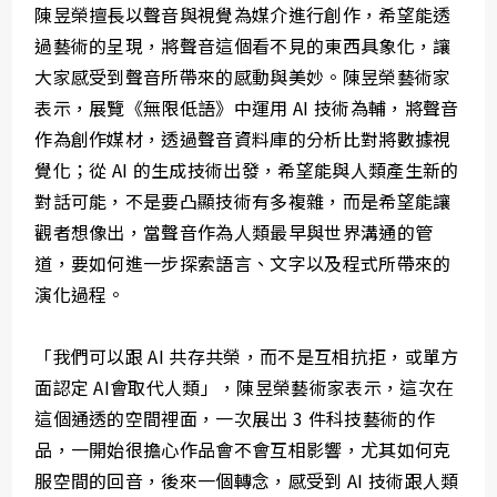
陳昱榮擅長以聲音與視覺為媒介進行創作，希望能透
過藝術的呈現，將聲音這個看不見的東西具象化，讓
大家感受到聲音所帶來的感動與美妙。陳昱榮藝術家
表示，展覽《無限低語》中運用 AI 技術為輔，將聲音
作為創作媒材，透過聲音資料庫的分析比對將數據視
覺化；從 AI 的生成技術出發，希望能與人類產生新的
對話可能，不是要凸顯技術有多複雜，而是希望能讓
觀者想像出，當聲音作為人類最早與世界溝通的管
道，要如何進一步探索語言、文字以及程式所帶來的
演化過程。
「我們可以跟 AI 共存共榮，而不是互相抗拒，或單方
面認定 AI會取代人類」，陳昱榮藝術家表示，這次在
這個通透的空間裡面，一次展出 3 件科技藝術的作
品，一開始很擔心作品會不會互相影響，尤其如何克
服空間的回音，後來一個轉念，感受到 AI 技術跟人類