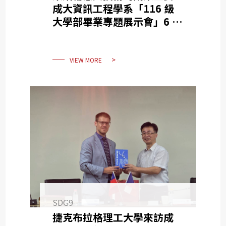
SDG10
成大資訊工程學系「116 級
大學部畢業專題展示會」6 月
SDG11
12 日登場
SDG12
SDG13
VIEW MORE
SDG14
SDG15
SDG16
SDG17
SDG9
捷克布拉格理工大學來訪成