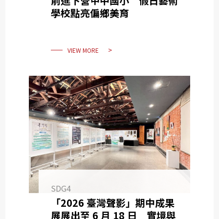
前進下營甲中國小 假日藝術
學校點亮偏鄉美育
VIEW MORE
SDG4
「2026 臺灣聲影」期中成果
展展出至 6 月 18 日 實境與