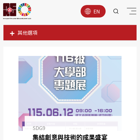
EN
其他選項
SDG1
SDG2
SDG3
SDG4
SDG5
SDG6
SDG7
SDG8
SDG9
SDG9
集結創意與技術的成果盛宴