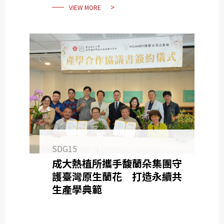
VIEW MORE
SDG15
成大熱植所攜手馥蘭朵集團守
護臺灣原生蘭花 打造永續共
生產學典範