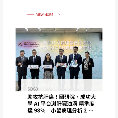
森路亮相
VIEW MORE
SDG3
助攻抗肝癌！國研院、成功大
學 AI 平台測肝臟油滴 精準度
達 98% 小鼠病理分析 2 月
縮至 2 週