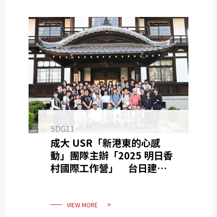
SDG11
成大 USR「新港東的心感
動」團隊主辦「2025 明日香
村國際工作營」 台日建築學
生實踐 SDGs 與 USR 全數獲
獎
VIEW MORE