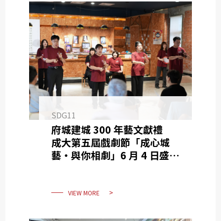
SDG11
府城建城 300 年藝文獻禮
成大第五屆戲劇節「成心城
藝・與你相劇」6 月 4 日盛大
開幕
VIEW MORE