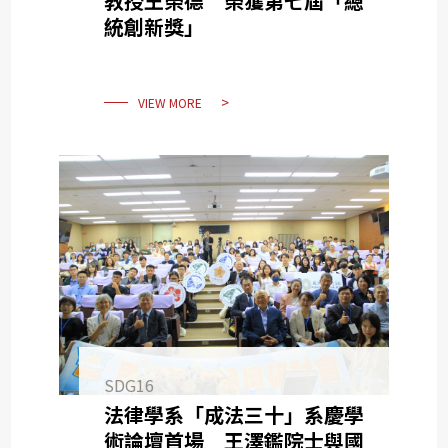
教授王榮德 榮獲第七屆「總
統創新獎」
VIEW MORE
SDG16
法律學系「成法三十」系慶學
術論壇首場 王澤鑑院士與國