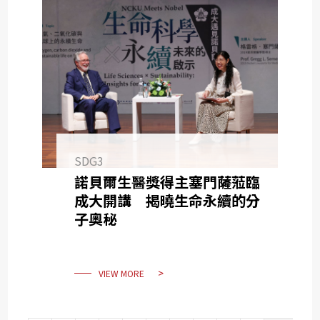
SDG3
諾貝爾生醫獎得主塞門薩蒞臨
成大開講 揭曉生命永續的分
子奧秘
VIEW MORE