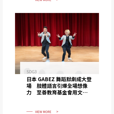
SDG3
日本 GABEZ 舞蹈默劇成大登
場 肢體語言引爆全場想像
力 至善教育基金會用文化交
流讓大家拾回赤子之心
VIEW MORE