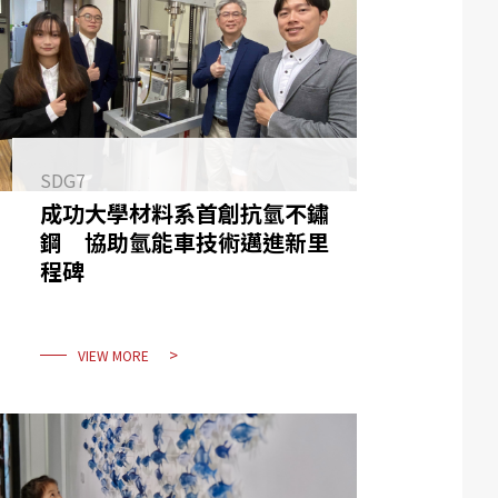
SDG7
成功大學材料系首創抗氫不鏽
鋼 協助氫能車技術邁進新里
程碑
VIEW MORE