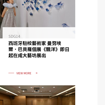
SDG14
西班牙駐校藝術家 曼努埃
爾．巴貝羅個展《飄洋》即日
起在成大藝坊展出
VIEW MORE