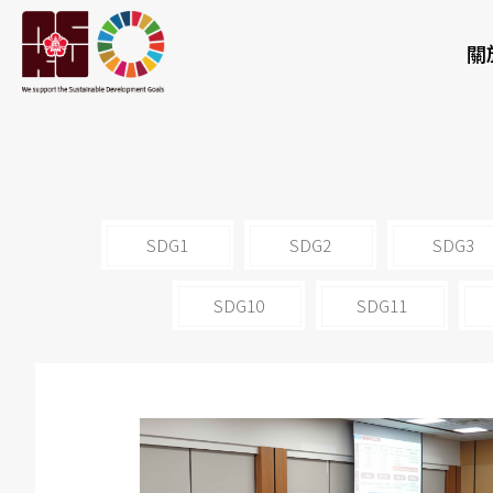
關
SDG1
SDG2
SDG3
SDG10
SDG11