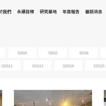
於我們
永續目標
研究基地
年度報告
最新消息
研討會
SDG4
SDG5
SDG6
SDG12
SDG13
SDG14
SDG15