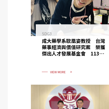
SDG3
成大藥學系歐凰姿教授 台灣
藥事經濟與價值研究案 榮獲
傑出人才發展基金會 113
年「飛躍講座」獎
VIEW MORE