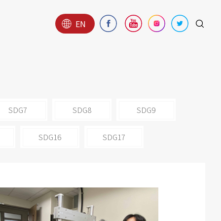
EN
SDG7
SDG8
SDG9
SDG16
SDG17