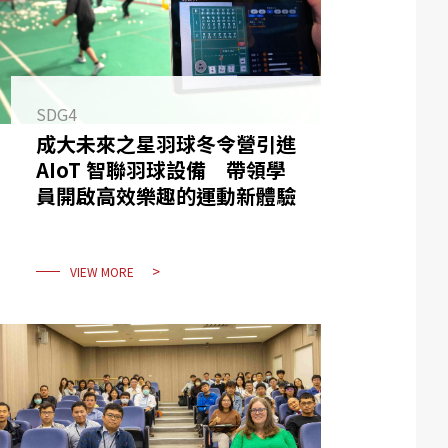
SDG4
成大未來之星羽球冬令營引進
AIoT 智聯羽球設備 帶領學
員開啟高效樂趣的運動新體驗
VIEW MORE