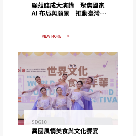
SDG10
顯蒞臨成大演講 聚焦國家
AI 布局與願景 推動臺灣成
SDG11
為人工智慧島
SDG12
SDG13
VIEW MORE
SDG14
SDG15
SDG16
SDG17
SDG10
異國風情美食與文化饗宴