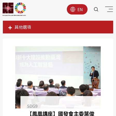
EN
其他選項
SDG1
SDG2
SDG3
SDG4
SDG5
SDG6
SDG7
SDG8
SDG9
SDG9
【鳳凰講座】國發會主委葉俊