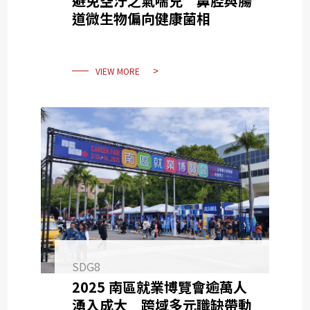
避免空汙之氣喘兒 鼻腔與腸
道微生物偏向健康菌相
VIEW MORE
SDG8
2025 南區就業博覽會逾萬人
湧入成大 跨域多元職缺帶動