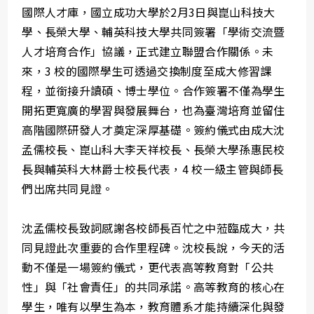
國際人才庫，國立成功大學於2月3日與崑山科技大
學、長榮大學、輔英科技大學共同簽署「學術交流暨
人才培育合作」協議，正式建立聯盟合作關係。未
來，3 校的國際學生可透過交換制度至成大修習課
程，並銜接升讀碩、博士學位。合作簽署不僅為學生
開拓更寬廣的學習與發展舞台，也為臺灣培育並留住
高階國際研發人才奠定深厚基礎。簽約儀式由成大沈
孟儒校長、崑山科大李天祥校長、長榮大學孫惠民校
長與輔英科大林爵士校長代表，4 校一級主管與師長
們出席共同見證。
沈孟儒校長致詞感謝各校師長百忙之中蒞臨成大，共
同見證此次重要的合作里程碑。沈校長說，今天的活
動不僅是一場簽約儀式，更代表高等教育對「公共
性」與「社會責任」的共同承諾。高等教育的核心在
學生，唯有以學生為本，教育體系才能持續深化與發