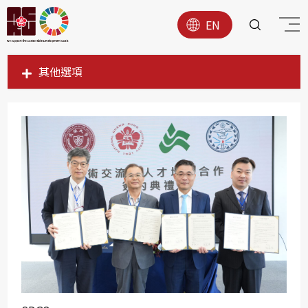
EN
其他選項
SDG1
SDG2
SDG3
SDG4
SDG5
SDG6
SDG7
SDG8
SDG9