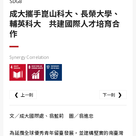
SDG8
SDG10
成大攜手崑山科大、長榮大學、
SDG11
輔英科大 共建國際人才培育合
SDG12
作
SDG13
SDG14
SDG15
Synergy Correlation
SDG16
SDG17
❮
❯
上一則
下一則
文／成大國際處、翁藍莉 圖／翁進忠
為延攬全球優秀青年留臺發展，並建構堅實的南臺灣