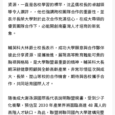
資源，一直是各校學習的標竿，沈孟儒校長的卓越領
導令人讚許，，他也強調跨校團隊合作的重要性，並
表示長榮大學對於此次合作充滿信心，在成大帶領的
優質團隊合作下，必能開創南臺灣人才培育的新氣
象。
輔英科大林爵士校長表示，成功大學願意與合作夥伴
彼此分享資源、提攜後進，展現高等教育難能可貴的
胸襟與格局，是大學聯盟最重要的精神。輔英科大長
期深耕健康照顧與全齡高齡產業，非常珍惜這次與成
大、長榮、崑山等校的合作機會，期待與各校攜手合
作，共同培育國際人才。
隨後成大謝孫源國際長代表說明聯盟規畫，受到少子
化衝擊，預估至 2030 年產業界將面臨高達 48 萬人的
高階人才缺口。為此，聯盟將聯同國內大學建構完整