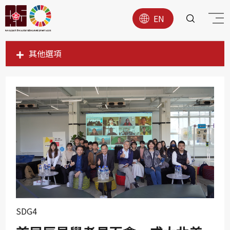
EN
其他選項
SDG1
SDG2
SDG3
SDG4
SDG5
SDG6
SDG7
SDG8
SDG4
SDG9