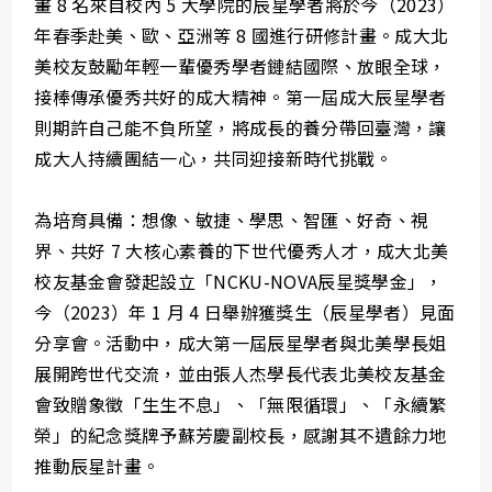
畫 8 名來自校內 5 大學院的辰星學者將於今（2023）
年春季赴美、歐、亞洲等 8 國進行研修計畫。成大北
美校友鼓勵年輕一輩優秀學者鏈結國際、放眼全球，
接棒傳承優秀共好的成大精神。第一屆成大辰星學者
則期許自己能不負所望，將成長的養分帶回臺灣，讓
成大人持續團結一心，共同迎接新時代挑戰。
為培育具備：想像、敏捷、學思、智匯、好奇、視
界、共好 7 大核心素養的下世代優秀人才，成大北美
校友基金會發起設立「NCKU-NOVA辰星獎學金」，
今（2023）年 1 月 4 日舉辦獲獎生（辰星學者）見面
分享會。活動中，成大第一屆辰星學者與北美學長姐
展開跨世代交流，並由張人杰學長代表北美校友基金
會致贈象徵「生生不息」、「無限循環」、「永續繁
榮」的紀念獎牌予蘇芳慶副校長，感謝其不遺餘力地
推動辰星計畫。