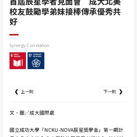
首屆辰星學者見面會 成大北美
SDG10
校友鼓勵學弟妹接棒傳承優秀共
SDG11
好
SDG12
SDG13
Synergy Correlation
SDG14
SDG15
SDG16
SDG17
❮
❯
上一則
下一則
文、圖／成大國際處
國立成功大學「NCKU-NOVA辰星獎學金」第一期計