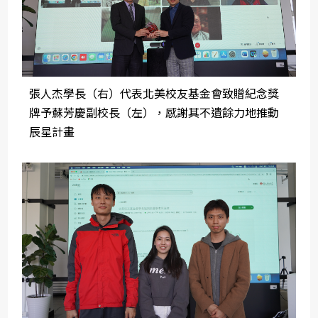
張人杰學長（右）代表北美校友基金會致贈紀念獎
牌予蘇芳慶副校長（左），感謝其不遺餘力地推動
辰星計畫