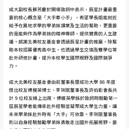
成大副校長蘇芳慶於開場致詞中表示，辰星計畫最重
要的核心概念是「大手牽小手」，希望學長姐能就近
給予在異地求學的學弟妹課業及生活的幫助，更重要
的是能夠作為學弟妹的精神導師，提供寶貴的人生建
議。感謝北美校友基金會透過辰星計畫的推展，除幫
助本校招募優秀高中生，也透過學生交換及雙學位等
赴外研修計畫，提升本校學生國際視野及國際競爭
力。
成大北美校友基金會由前董事長暨成功大學 86 年度
傑出校友傅模英博士、李琍珉董事長及許伯彰會長共
計 9 位校友線上出席。傅模英學姊於致詞時鼓勵第一
屆辰星學者能傳承赴外經驗並凝聚成大學生力量，讓
未來學弟妹赴外時有「大手」可依靠。李琍珉董事長
則以自身經驗鼓勵學弟妹勇敢走出國外拓展視野，要