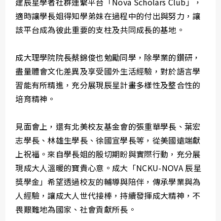
建辰星學者社群連繫平台「Nova Scholars Club」，
適時讓學長姐得知學弟妹在過程中的付出與努力，讓
該平台成為彼此重要的支柱及共同成長的基地。
成大理學院院長蔡錦俊也勉勵同學，除學業的鑽研，
盡量體會文化差異及享受國外生活經驗，對於語言學
習能有所精進，充分展現辰星計畫多樣性及整合性的
培育精神。
見面會上，還有北美校友基金會的張重華學長、葉宏
志學長、林雄生學長、徐國宣學長等，從美國遠端獻
上祝福。來自學長姐的殷切期盼與實際行動，充分展
現成大人溫暖的寶貴心意。成大「NCKU-NOVA 辰星
獎學金」希望透過校友的輔導與陪伴，傳承學業與為
人經驗，讓成大人世代接棒，持續發揮成大精神，不
畏艱難地為國家、社會貢獻所長。