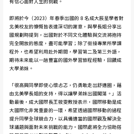
有信心面對人生的挑戰。
即將於今（2023）年春季出國的 8 名成大辰星學者對
北美校友的慷慨皆表達深切的謝意，與學長姐分享出
國規劃時提到，出國對於不同文化體驗與交流將抱持
完全開放的態度，盡可能學習；除了銜接專業所學課
程外，也希望利用赴外期間，學習第二及第三外語，
期待未來能以一趟豐富的國外學習旅程經驗，回饋成
大學弟妹。
「很高興同學即使心懷忐忑，仍勇敢走出舒適圈，藉
由北美學長姐的支持，得以讓學弟妹出國闖蕩。」活
動最後，成大國際長王筱雯教授表示，國際移動是成
大國際化非常重要的一環，希望透過國際移動的過程
提升同學全球競合力，以具備適當的國際觀及解決全
球議題與面對未來挑戰的能力。國際處將全力協助搭