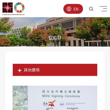
EN
SDG17
其他選項
SDG1
SDG2
SDG3
SDG4