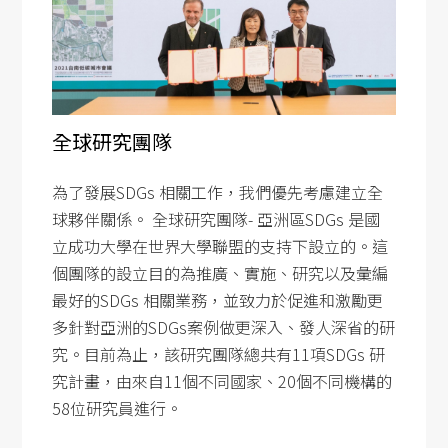
SDG5
SDG6
SDG7
SDG8
全球研究團隊
SDG9
SDG10
為了發展SDGs 相關工作，我們優先考慮建立全
球夥伴關係。 全球研究團隊- 亞洲區SDGs 是國
SDG11
立成功大學在世界大學聯盟的支持下設立的。這
SDG12
個團隊的設立目的為推廣、實施、研究以及彙編
SDG13
最好的SDGs 相關業務，並致力於促進和激勵更
多針對亞洲的SDGs案例做更深入、發人深省的研
SDG14
究。目前為止，該研究團隊總共有11項SDGs 研
SDG15
究計畫，由來自11個不同國家、20個不同機構的
SDG16
58位研究員進行。
SDG17