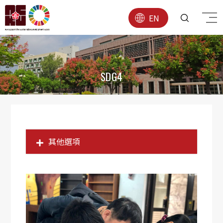
EN
SDG4
其他選項
SDG1
SDG2
SDG3
SDG4