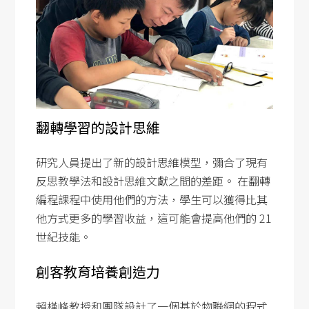
SDG5
SDG6
SDG7
SDG8
SDG9
翻轉學習的設計思維
SDG10
SDG11
研究人員提出了新的設計思維模型，彌合了現有
SDG12
反思教學法和設計思維文獻之間的差距。 在翻轉
編程課程中使用他們的方法，學生可以獲得比其
SDG13
他方式更多的學習收益，這可能會提高他們的 21
SDG14
世紀技能。
SDG15
創客教育培養創造力
SDG16
SDG17
賴槿峰教授和團隊設計了一個基於物聯網的程式