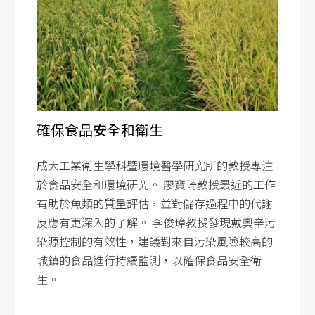
SDG5
SDG6
SDG7
SDG8
SDG9
確保食品安全和衛生
SDG10
SDG11
成大工業衛生學科暨環境醫學研究所的教授專注
SDG12
於食品安全和環境研究。 廖寶琦教授最近的工作
有助於魚類的質量評估，並對儲存過程中的代謝
SDG13
反應有更深入的了解。 李俊璋教授發現戴奧辛污
SDG14
染源控制的有效性，建議對來自污染風險較高的
SDG15
城鎮的食品進行持續監測，以確保食品安全衛
生。
SDG16
SDG17