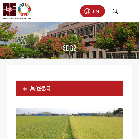
EN
SDG2
其他選項
SDG1
SDG2
SDG3
SDG4