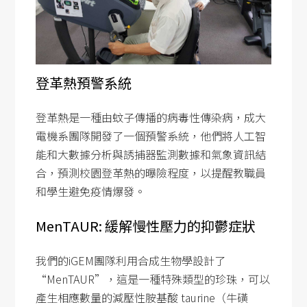
SDG5
SDG6
SDG7
SDG8
登革熱預警系統
SDG9
登革熱是一種由蚊子傳播的病毒性傳染病，成大
SDG10
電機系團隊開發了一個預警系統，他們將人工智
SDG11
能和大數據分析與誘捕器監測數據和氣象資訊結
合，預測校園登革熱的曝險程度，以提醒教職員
SDG12
和學生避免疫情爆發。
SDG13
MenTAUR: 緩解慢性壓力的抑鬱症狀
SDG14
SDG15
我們的iGEM團隊利用合成生物學設計了
SDG16
“MenTAUR”，這是一種特殊類型的珍珠，可以
產生相應數量的減壓性胺基酸 taurine（牛磺
SDG17