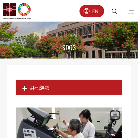
EN
SDG3
其他選項
SDG1
SDG2
SDG3
SDG4