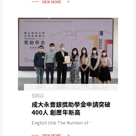
VIEW MORE
MOST is Nearly 60% which Hits Record
High
SDG1
成大永豐銀獎助學金申請突破
400人 創歷年新高
English title The Number of
Applicants of NCKU-Bank SinoPac
VIEW MORE