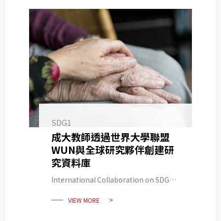
SDG1
成大教師透過世界大學聯盟
WUN與全球研究夥伴創建研
究資料庫
International Collaboration on SDG
data gathering and measuring －
VIEW MORE
Global issues