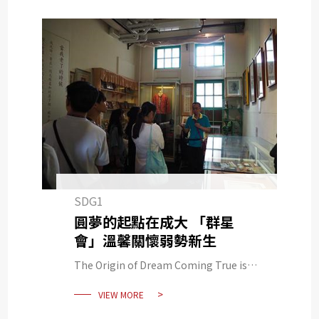
SDG1
圓夢的起點在成大 「群星
會」溫馨關懷弱勢新生
The Origin of Dream Coming True is
NCKU Cheng Xing Event Caring
VIEW MORE
Disadvantaged Newcomers