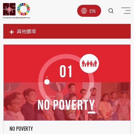
EN
其他選項
SDG1
SDG2
SDG3
SDG4
SDG5
SDG6
SDG7
SDG8
SDG9
NO POVERTY