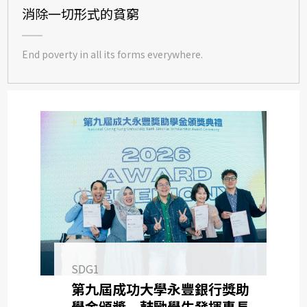
SDG10
消除一切形式的貧窮
SDG11
SDG12
End poverty in all its forms everywhere.
SDG13
SDG14
SDG15
SDG16
SDG17
SDG1
第九屆成功大學永豐銀行獎助
學金頒獎 鼓勵學生發揮專長