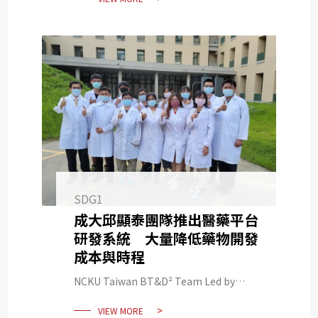
Scholarship Hit Record High
SDG1
成大邱顯泰團隊推出醫藥平台
研發系統 大量降低藥物開發
成本與時程
NCKU Taiwan BT&D² Team Led by
Hsien-Tai Chiu Rolled out the System
VIEW MORE
which can Lower the Cost and Time of