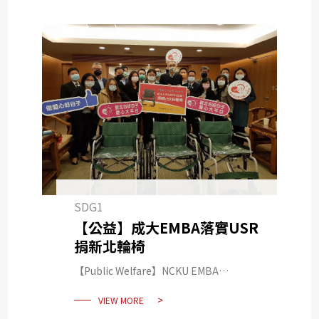
SDG1
【公益】成大EMBA落實USR
捐新北輪椅
【Public Welfare】NCKU EMBA
practices USR and Donated
VIEW MORE
Wheelchairs to New Taipei City