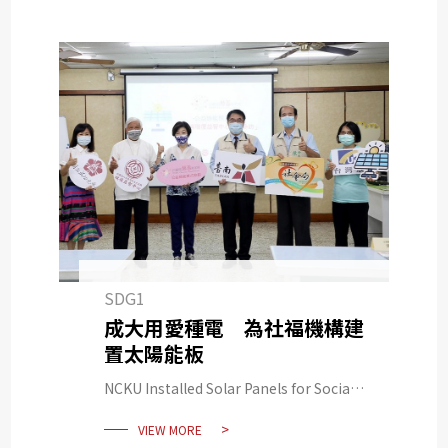
Medicine Development
SDG1
成大用愛種電 為社福機構建
置太陽能板
NCKU Installed Solar Panels for Social
Welfare Centers with Love
VIEW MORE