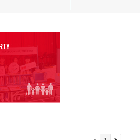
RTY
窮
1