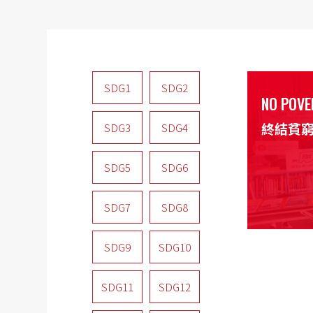
SDG1
SDG2
NO POVE
終結貧
SDG3
SDG4
SDG5
SDG6
SDG7
SDG8
SDG9
SDG10
SDG11
SDG12